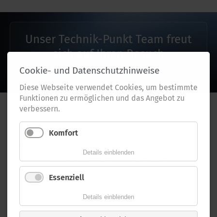
Unser Technik-Punkt Team freut
sich auf Ihren Besuch
Cookie- und Datenschutzhinweise
Diese Webseite verwendet Cookies, um bestimmte
Funktionen zu ermöglichen und das Angebot zu
verbessern.
Komfort
Bitte aktivieren Sie diesen Service um Karten von
Details einblenden
Google Maps anzeigen zu lassen.
Essenziell
Akzeptieren und anzeigen
Details einblenden